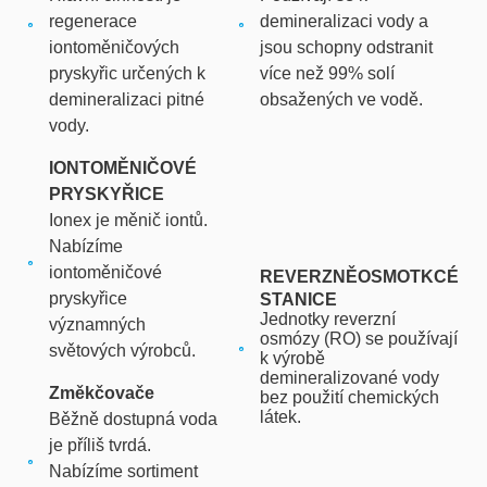
regenerace
demineralizaci vody a
iontoměničových
jsou schopny odstranit
pryskyřic určených k
více než 99% solí
demineralizaci pitné
obsažených ve vodě.
vody.
IONTOMĚNIČOVÉ
PRYSKYŘICE
Ionex je měnič iontů.
Nabízíme
iontoměničové
REVERZNĚOSMOTKCÉ
pryskyřice
STANICE
Jednotky reverzní
významných
osmózy (RO) se používají
světových výrobců.
k výrobě
demineralizované vody
Změkčovače
bez použití chemických
látek.
Běžně dostupná voda
je příliš tvrdá.
Nabízíme sortiment