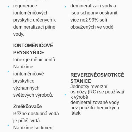
regenerace
demineralizaci vody a
iontoměničových
jsou schopny odstranit
pryskyřic určených k
více než 99% solí
demineralizaci pitné
obsažených ve vodě.
vody.
IONTOMĚNIČOVÉ
PRYSKYŘICE
Ionex je měnič iontů.
Nabízíme
iontoměničové
REVERZNĚOSMOTKCÉ
pryskyřice
STANICE
Jednotky reverzní
významných
osmózy (RO) se používají
světových výrobců.
k výrobě
demineralizované vody
Změkčovače
bez použití chemických
látek.
Běžně dostupná voda
je příliš tvrdá.
Nabízíme sortiment