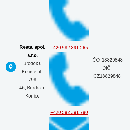
Resta, spol.
+420 582 391 265
s.r.o.
IČO: 18829848
Brodek u
DIČ:
Konice 5E
CZ18829848
798
46, Brodek u
Konice
+420 582 391 780